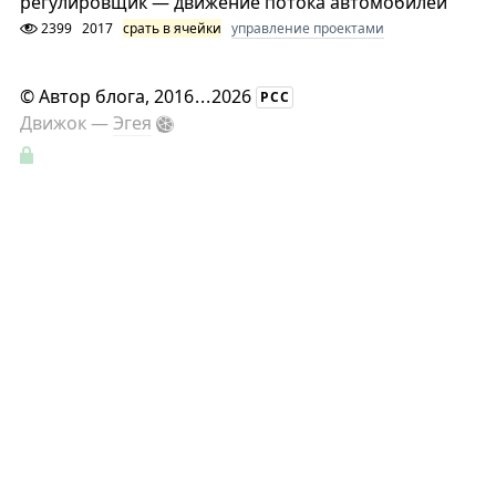
регулировщик — движение потока автомобилей
2399
2017
срать в ячейки
управление проектами
©
Автор блога
, 2016
...
2026
РСС
Движок —
Эгея