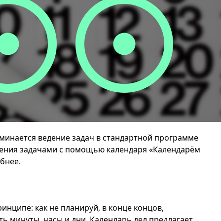
минается ведение задач в стандартной программе
ления задачами с помощью календаря «Календарём
бнее.
инципе: как не планируй, в конце концов,
ь минуты, часы и дни. Календарь дел предлагает