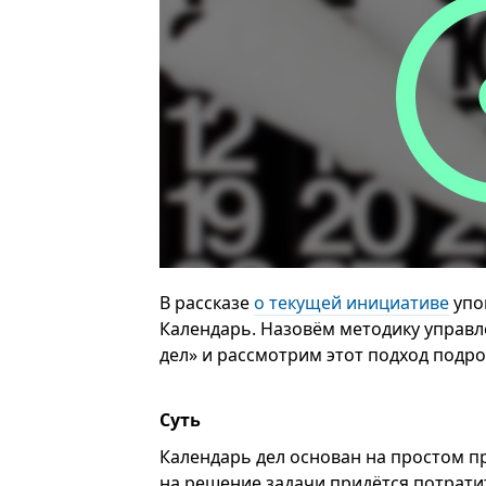
В рассказе
о текущей инициативе
упо
Календарь. Назовём методику управ
дел» и рассмотрим этот подход подро
Суть
Календарь дел основан на простом пр
на решение задачи придётся потратит