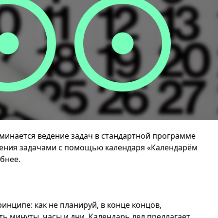
минается ведение задач в стандартной программе
ления задачами с помощью календаря «Календарём
бнее.
инципе: как не планируй, в конце концов,
ь минуты, часы и дни. Календарь дел предлагает