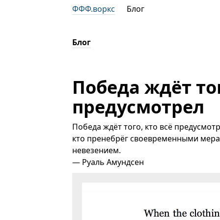
ФФФ.воркс
Блог
Блог
Победа ждёт тог
предусмотрел
Победа ждёт того, кто всё предусмот
кто пренебрёг своевременными мера
невезением.
— Руаль Амундсен