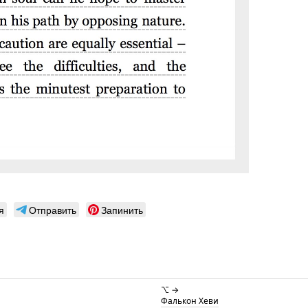
я
Отправить
Запинить
⌥ →
Фалькон Хеви